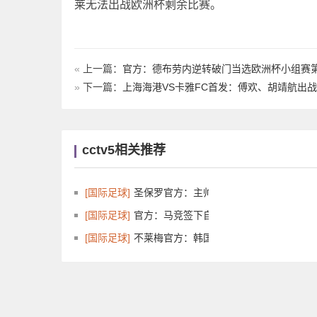
莱无法出战欧洲杯剩余比赛。
«
上一篇：
官方：德布劳内逆转破门当选欧洲杯小组赛
»
下一篇：
上海海港VS卡雅FC首发：傅欢、胡靖航出战
cctv5相关推荐
[国际足球]
圣保罗官方：主帅
[国际足球]
官方：马竞签下自
[国际足球]
不莱梅官方：韩国