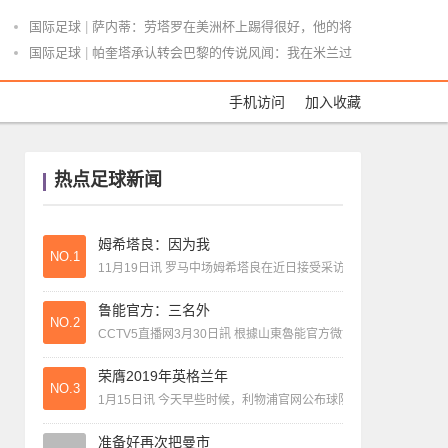
国际足球
|
萨内蒂：劳塔罗在美洲杯上踢得很好，他的将
国际足球
|
帕奎塔承认转会巴黎的传说风闻：我在米兰过
国际足球
|
PUMA推出AC米兰2019/20赛季第二客场球衣
手机访问
加入收藏
热点足球新闻
姆希塔良：因为我
NO.1
11月19日讯 罗马中场姆希塔良在近日接受采访时谈到了自己选择
鲁能官方：三名外
NO.2
CCTV5直播网3月30日訊 根據山東魯能官方微博的消息，球隊三
荣膺2019年英格兰年
NO.3
1月15日讯 今天早些时候，利物浦官网公布球队队长亨德森当选为
准备好再次把曼市