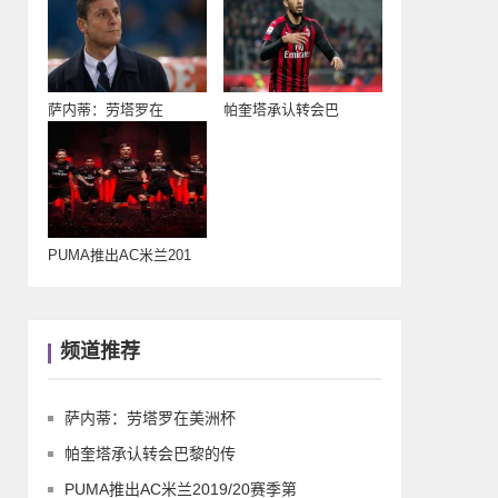
萨内蒂：劳塔罗在
帕奎塔承认转会巴
PUMA推出AC米兰201
频道推荐
萨内蒂：劳塔罗在美洲杯
帕奎塔承认转会巴黎的传
PUMA推出AC米兰2019/20赛季第