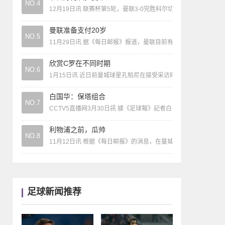
NO.4
12月19日讯 联赛杯第5轮，曼联3-0完胜科尔切斯特联。接下来的
曼联准备支付20岁
NO.5
11月29日讯 据《每日邮报》报道，曼联目前有兴趣买下巴拉多利
欣赏C罗在不同时期
NO.6
1月15日讯 近日前曼城球星孔帕尼在接受采访时，被问到自己在职
白国华：保塔组合
NO.7
CCTV5直播网3月30日訊 據《足球報》記者白國華的報道，保利
利物浦之前，瓜帅
NO.8
11月12日讯 根据《每日邮报》的消息，在曼城1-3不敌利物浦比赛
足球新闻推荐