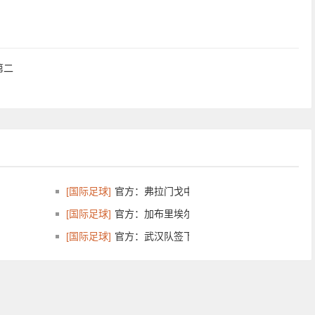
第二
[国际足球]
官方：弗拉门戈中
[国际足球]
官方：加布里埃尔
[国际足球]
官方：武汉队签下