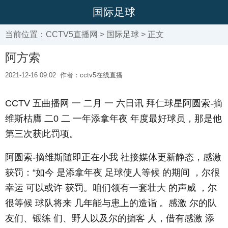
国际足球
当前位置：
CCTV5直播网
>
国际足球
> 正文
阿方索
2021-12-16 09:02
作者：cctv5在线直播
CCTV 五曲播网 一 二月 一 六日讯 拜仁球星阿圆索-摘
维斯枯膺 二0 二 一年添拿年夜 年度最好球员，那是他
第三次获此罚项。
阿圆索-摘维斯随即正在小我 社接媒体更新静态，感激
获罚：“如今 是添拿年夜 足球使人等候 的期间 ，尔很
幸运 可以或许 获罚。咱们领有一套壮大 的声威 ，尔
很等候 球队将来 几年能与患上的造诣 。感激 尔的队
友们、锻练 们、野人以及尔的掮客 人，借有感激 添