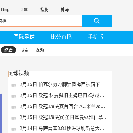
Bing
360
搜狗
神马
国际足球
比分直播
手机版
综合
搜索
视频
足球视频
2月15日 帕瓦尔剪刀脚铲倒梅西被罚下
2月15日 欧冠-科曼弑旧主姆巴佩2球越位无效
2月15日 欧冠1/8决赛首回合 AC米兰vs热刺 录像 集锦
2月15日 欧冠1/8决赛 圣日耳曼vs拜仁慕尼黑 录像 集锦
2月14日 马萨雷塞3.81秒进球刷新意大利历史