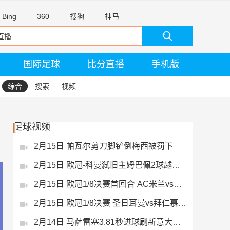
Bing
360
搜狗
神马
国际足球
比分直播
手机版
综合
搜索
视频
足球视频
2月15日 帕瓦尔剪刀脚铲倒梅西被罚下
2月15日 欧冠-科曼弑旧主姆巴佩2球越位无效
2月15日 欧冠1/8决赛首回合 AC米兰vs热刺 录像 集锦
2月15日 欧冠1/8决赛 圣日耳曼vs拜仁慕尼黑 录像 集锦
2月14日 马萨雷塞3.81秒进球刷新意大利历史