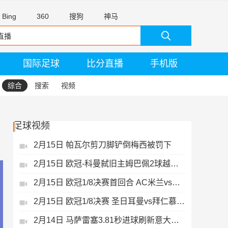
Bing
360
搜狗
神马
国际足球
比分直播
手机版
综合
搜索
视频
足球视频
2月15日 帕瓦尔剪刀脚铲倒梅西被罚下
2月15日 欧冠-科曼弑旧主姆巴佩2球越位无效
2月15日 欧冠1/8决赛首回合 AC米兰vs热刺 录像 集锦
2月15日 欧冠1/8决赛 圣日耳曼vs拜仁慕尼黑 录像 集锦
2月14日 马萨雷塞3.81秒进球刷新意大利历史