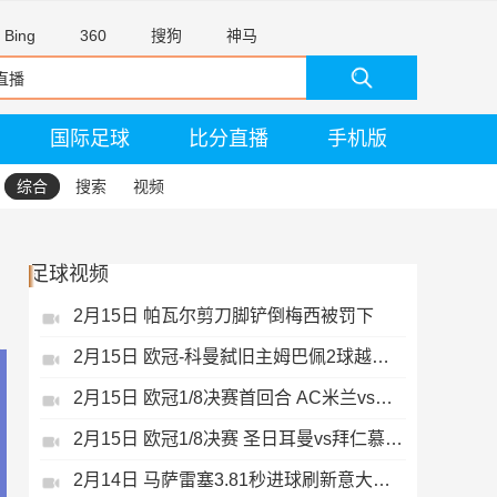
Bing
360
搜狗
神马
国际足球
比分直播
手机版
综合
搜索
视频
足球视频
2月15日 帕瓦尔剪刀脚铲倒梅西被罚下
2月15日 欧冠-科曼弑旧主姆巴佩2球越位无效
2月15日 欧冠1/8决赛首回合 AC米兰vs热刺 录像 集锦
2月15日 欧冠1/8决赛 圣日耳曼vs拜仁慕尼黑 录像 集锦
2月14日 马萨雷塞3.81秒进球刷新意大利历史