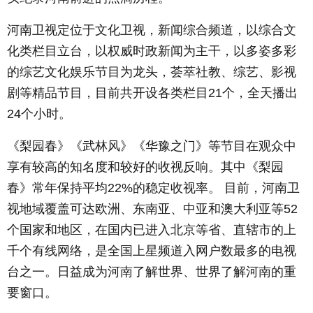
河南卫视定位于文化卫视，新闻综合频道，以综合文
化类栏目立台，以权威时政新闻为主干，以多姿多彩
的综艺文化娱乐节目为龙头，荟萃社教、综艺、影视
剧等精品节目，目前共开设各类栏目21个，全天播出
24个小时。
《梨园春》《武林风》《华豫之门》等节目在观众中
享有较高的知名度和较好的收视反响。其中《梨园
春》常年保持平均22%的稳定收视率。 目前，河南卫
视地域覆盖可达欧洲、东南亚、中亚和澳大利亚等52
个国家和地区，在国内已进入北京等省、直辖市的上
千个有线网络，是全国上星频道入网户数最多的电视
台之一。日益成为河南了解世界、世界了解河南的重
要窗口。