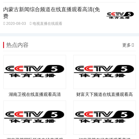
内蒙古新闻综合频道在线直播观看高清(免
费
2020-08-03
电视直播在线观看
热点内容
更多
湖南卫视在线直播观看高清
财富天下频道在线直播观看高
清