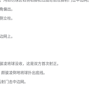
后，冯劲罚球区右侧右脚扣过图奇后左脚射门击中边网。
远角偏出。
右侧立柱。
侧边网上。
颜骏凌将球没收，这是双方首次射正。
，颜骏凌倒地将球扑出底线。
后射门击中边网。