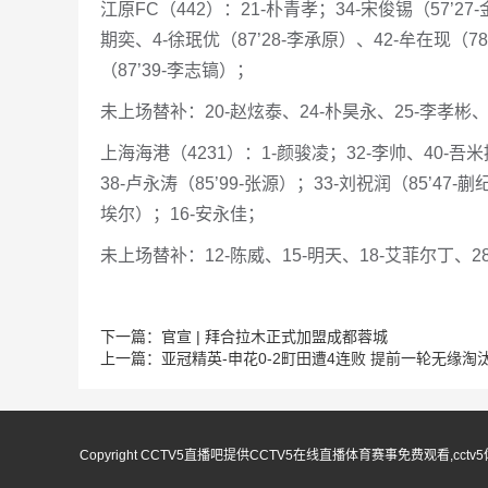
江原FC（442）：21-朴青孝；34-宋俊锡（57’27
期奕、4-徐珉优（87’28-李承原）、42-牟在现（78
（87’39-李志镐）；
未上场替补：20-赵炫泰、24-朴昊永、25-李孝彬、
上海海港（4231）：1-颜骏凌；32-李帅、40-吾米
38-卢永涛（85’99-张源）；33-刘祝润（85’47-
埃尔）；16-安永佳；
未上场替补：12-陈威、15-明天、18-艾菲尔丁、28
下一篇：
官宣 | 拜合拉木正式加盟成都蓉城
上一篇：
亚冠精英-申花0-2町田遭4连败 提前一轮无缘淘
Copyright CCTV5直播吧提供CCTV5在线直播体育赛事免费观看,c