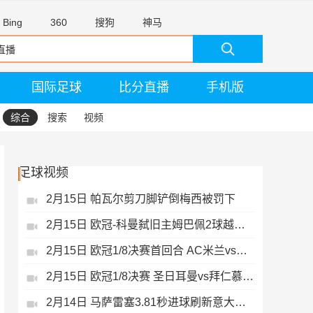
Bing
360
搜狗
神马
国际足球
比分直播
手机版
综合
搜索
视频
足球视频
2月15日 帕瓦尔剪刀脚铲倒梅西被罚下
2月15日 欧冠-科曼弑旧主姆巴佩2球越位无效
2月15日 欧冠1/8决赛首回合 AC米兰vs热刺 录像 集锦
2月15日 欧冠1/8决赛 圣日耳曼vs拜仁慕尼黑 录像 集锦
2月14日 马萨雷塞3.81秒进球刷新意大利历史