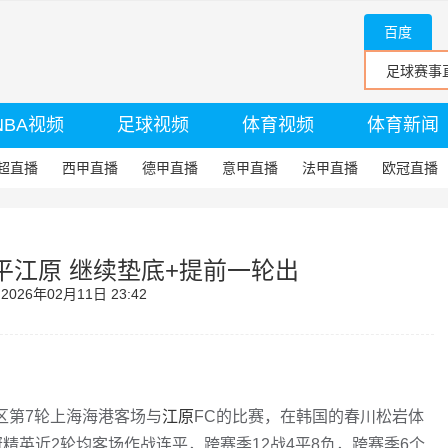
百度
NBA视频
足球视频
体育视频
体育新闻
超直播
西甲直播
德甲直播
意甲直播
法甲直播
欧冠直播
闷平江原 继续垫底+提前一轮出
26年02月11日 23:42
区第7轮上海海港客场与
江原
FC的比赛，在韩国的春川松岩体
精英近2轮均客场作战连平，跨赛季12战4平8负，跨赛季6个