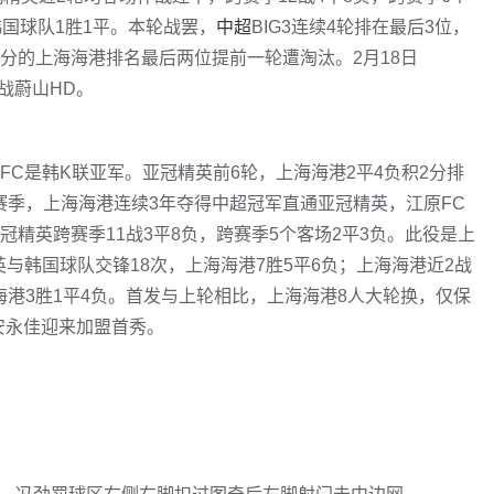
韩国球队1胜1平。本轮战罢，
中超
BIG3连续4轮排在最后3位，
3分的上海海港排名最后两位提前一轮遭淘汰。2月18日
战蔚山HD。
FC是韩K联亚军。亚冠精英前6轮，上海海港2平4负积2分排
25赛季，上海海港连续3年夺得中超冠军直通亚冠精英，江原FC
冠精英跨赛季11战3平8负，跨赛季5个客场2平3负。此役是上
与韩国球队交锋18次，上海海港7胜5平6负；上海海港近2战
海港3胜1平4负。首发与上轮相比，上海海港8人大轮换，仅保
安永佳迎来加盟首秀。