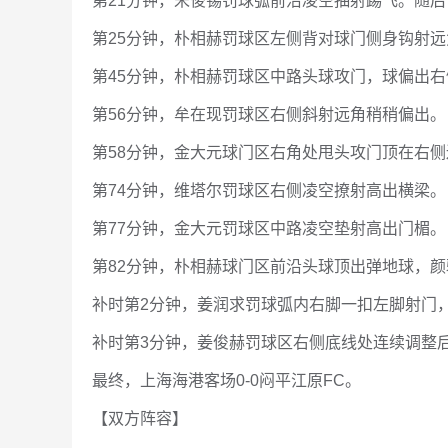
第21分钟，宋俊锡罚球弧前沿凌空抽射踢飞。随
第25分钟，朴相赫罚球区左侧背对球门侧身钩射
第45分钟，朴相赫罚球区中路头球攻门，球偏出
第56分钟，牟在现罚球区右侧斜射远角稍稍偏出。
第58分钟，金大元球门区右角处甩头攻门顶在右
第74分钟，维塔尔罚球区右侧凌空撩射高出横梁。
第77分钟，金大元罚球区中路凌空垫射高出门楣。
第82分钟，朴相赫球门区前沿头球顶出弹地球，
补时第2分钟，姜润求罚球弧内右脚一扣左脚射门
补时第3分钟，姜俊赫罚球区右侧底线处连续调整
最终，上海海港客场0-0闷平江原FC。
【双方阵容】