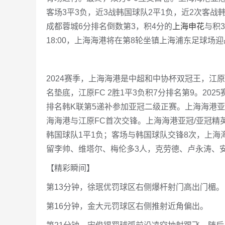
客场3平3负，近3战韩国球队2平1负，近2次客战
成都蓉城6分排名倒数第3，积4分的
上海申花
与积
18:00，上海海港将在第8轮坐镇上海浦东足球场迎
2024赛季，上海海港是中超和中协杯双冠王，江原
名垫底，江原FC 2胜1平3负积7分排名第9。20
排名韩K联第5递补参加亚冠二级正赛。上海海港亚
海海港与江原FC首次交锋。上海海港亚冠/亚冠精英
韩国球队1平1负；客场与韩国球队交锋8次，上海
留李帅、维塔尔、梅伦多3人，克劳德、卢永涛、
【精彩瞬间】
第13分钟，徐珉优罚球区右侧爆杆射门高出门楣。
第16分钟，金大元罚球区右侧推射近角偏出。