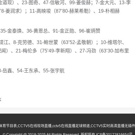
-金道现）、23-图奇、47-信敏河、99-姜俊赫；7-金大元、13-李
’8-姜润求）；11-高映埈（87’80-赫莱希勒）、19-朴相赫
35-金泰焕、36-黄恩总、91-金正勋、96-崔炳赞
提江、8-克劳德、31-鲍世蒙（63’52-孟敬朝）；10-维塔尔、
蒯纪闻）、21-梅伦多（75’49-李新翔）、27-冯劲（63’30-加布里
-岳鑫、54-王东承、55-张宇航
汰
ctv5体育节目表,CCTV5在线现场直播,cctv5在线直播足球频道,CCTV5实时高清直播
© Copyright @ 2018-2025 All Rights Reserved. 版权所有
ICP备20172816654号