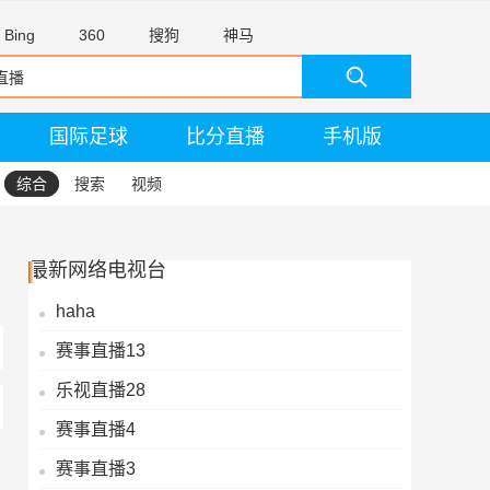
Bing
360
搜狗
神马
国际足球
比分直播
手机版
综合
搜索
视频
最新网络电视台
haha
赛事直播13
乐视直播28
赛事直播4
赛事直播3