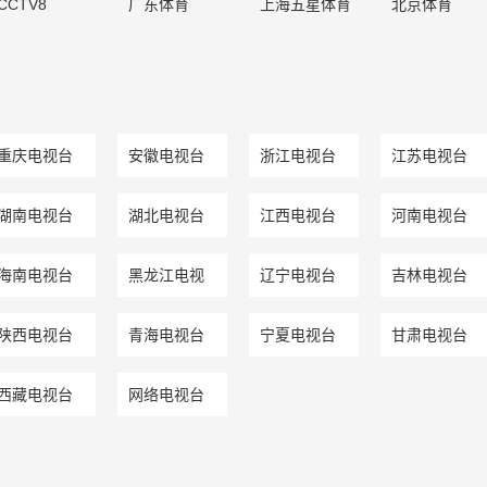
CCTV8
广东体育
上海五星体育
北京体育
重庆电视台
安徽电视台
浙江电视台
江苏电视台
湖南电视台
湖北电视台
江西电视台
河南电视台
海南电视台
黑龙江电视
辽宁电视台
吉林电视台
陕西电视台
青海电视台
宁夏电视台
甘肃电视台
西藏电视台
网络电视台