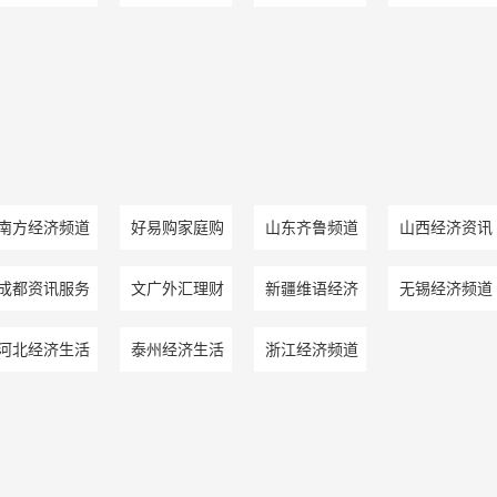
儿频道
频道
南方经济频道
好易购家庭购
山东齐鲁频道
山西经济资讯
TVS-1
物
频道
成都资讯服务
文广外汇理财
新疆维语经济
无锡经济频道
频道(CDTV-2)
频道
生活频道(7套)
河北经济生活
泰州经济生活
浙江经济频道
频道
频道