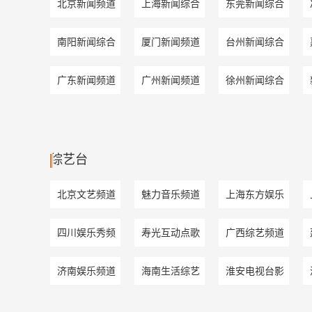
北京新闻频道
上海新闻综合
东莞新闻综合
频道
频道
南阳新闻综合
厦门新闻频道
台州新闻综合
频道
频道
广东新闻频道
广州新闻频道
徐州新闻综合
频道
综艺台
北京文艺频道
魅力音乐频道
上海东方娱乐
频道
四川娱乐秀频
寿光互动点歌
广西综艺频道
道
济南娱乐频道
海南生活综艺
淮安电视台影
频道
视娱乐频道