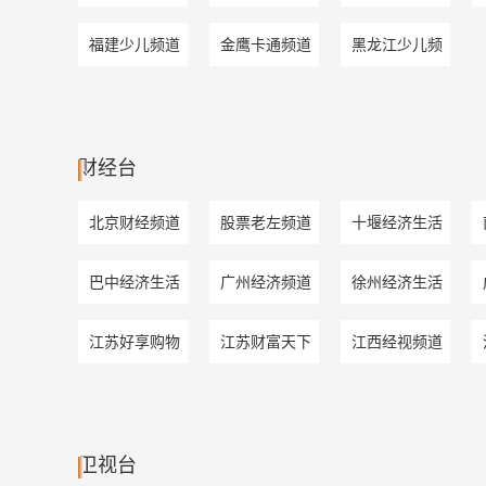
(CDTV-6)
福建少儿频道
金鹰卡通频道
黑龙江少儿频
道
财经台
北京财经频道
股票老左频道
十堰经济生活
频道
巴中经济生活
广州经济频道
徐州经济生活
频道
频道
江苏好享购物
江苏财富天下
江西经视频道
频道
卫视台