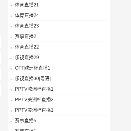
体育直播21
体育直播24
体育直播23
赛事直播2
体育直播22
乐视直播29
OTT欧洲杯直播1
乐视直播30[粤语]
PPTV欧洲杯直播1
PPTV美洲杯直播2
PPTV美洲杯直播1
赛事直播5