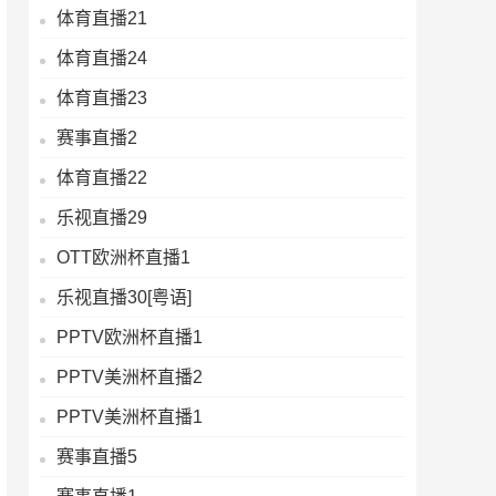
体育直播21
体育直播24
体育直播23
赛事直播2
体育直播22
乐视直播29
OTT欧洲杯直播1
乐视直播30[粤语]
PPTV欧洲杯直播1
PPTV美洲杯直播2
PPTV美洲杯直播1
赛事直播5