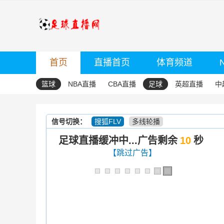
首页
直播首页
体育频道
篮球
NBA直播
CBA直播
足球
英超直播
中
信号切换：
搜狐FLV
多线轮播
足球直播缓冲中...广告剩余
10
秒
【跳过广告】