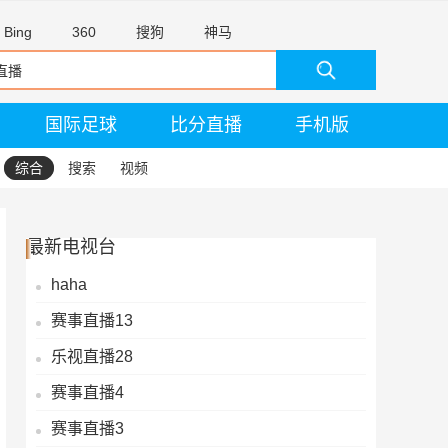
Bing
360
搜狗
神马
国际足球
比分直播
手机版
综合
搜索
视频
最新电视台
haha
赛事直播13
乐视直播28
赛事直播4
赛事直播3