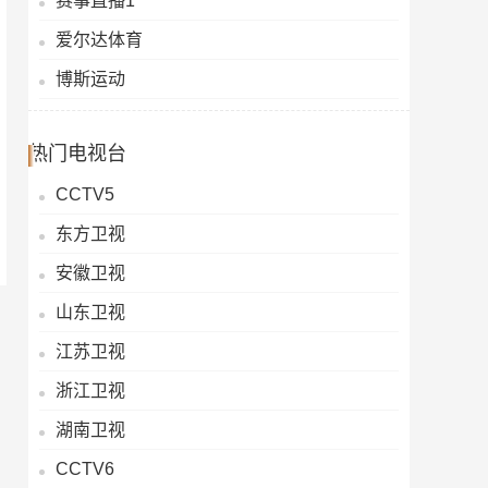
赛事直播1
爱尔达体育
博斯运动
热门电视台
CCTV5
东方卫视
安徽卫视
山东卫视
江苏卫视
浙江卫视
湖南卫视
CCTV6