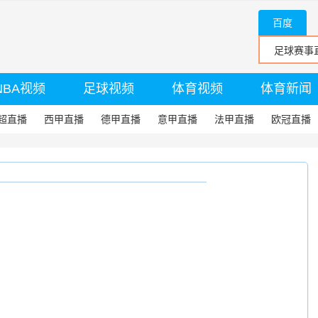
百度
NBA视频
足球视频
体育视频
体育新闻
超直播
西甲直播
德甲直播
意甲直播
法甲直播
欧冠直播