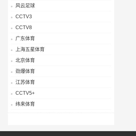
风云足球
CCTV3
CCTV8
广东体育
上海五星体育
北京体育
劲爆体育
江苏体育
CCTV5+
纬来体育