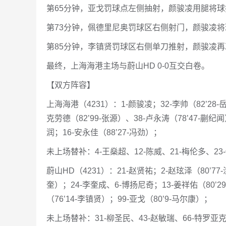
第65分钟，亚戈罚球点左侧抽射，颜骏凌用腿将球
第73分钟，佩德里尼奥罚球区右侧射门，颜骏凌
第85分钟，李镇贤罚球区右侧单刀推射，颜骏凌
最终，上海海港主场与蔚山HD 0-0互交白卷。
【双方阵容】
上海海港（4231）：1-颜骏凌；32-李帅（82’28-
克劳德（82’99-张源）、38-卢永涛（78’47-蒯纪
润；16-安永佳（88’27-冯劲）；
未上场替补：4-王燊超、12-陈威、21-梅伦多、23
蔚山HD（4231）：21-赵贤祐；2-赵玹泽（80’77
奎）；24-李奎成、6-博扬尼奇；13-姜祥佑（80’29
（76’14-李镇贤）；99-亚戈（80’9-马尔康）；
未上场替补：31-柳圣民、43-赵敏瑞、66-特罗亚克