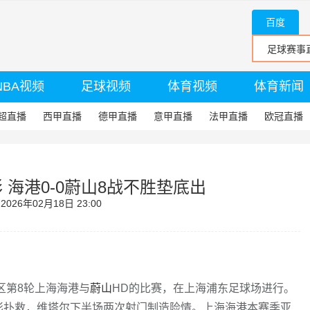
百度
NBA视频
足球视频
体育视频
体育新闻
超直播
西甲直播
德甲直播
意甲直播
法甲直播
欧冠直播
 海港0-0蔚山8战不胜垫底出
26年02月18日 23:00
区第8轮上海海港与
蔚山
HD的比赛，在上海浦东足球场进行。
彩扑救，维塔尔下半场两次射门制造险情。上海海港本赛季亚