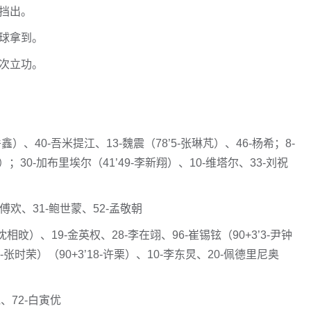
挡出。
将球拿到。
再次立功。
岳鑫）、40-吾米提江、13-魏震（78’5-张琳芃）、46-杨希；8-
闻）；30-加布里埃尔（41’49-李新翔）、10-维塔尔、33-刘祝
-傅欢、31-鲍世蒙、52-孟敬朝
-沈相旼）、19-金英权、28-李在翊、96-崔锡铉（90+3’3-尹钟
-张时荣）（90+3’18-许栗）、10-李东炅、20-佩德里尼奥
、72-白寅优