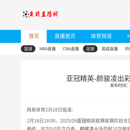
首页
直播首页
体育频道
篮球
NBA直播
CBA直播
足球
英超直播
中
亚冠精英-颜骏凌出彩
发布时间：20
网易体育2月18日报道：
2月18日18:00，2025/26
亚冠
精英联赛联赛阶段东
最终，双方0-0互交白卷。
颜骏凌
全场贡献10次精