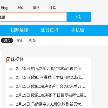
Bing
360
搜狗
神马
国际足球
比分直播
手机版
综合
搜索
视频
足球视频
2月15日 帕瓦尔剪刀脚铲倒梅西被罚下
2月15日 欧冠-科曼弑旧主姆巴佩2球越位无效
2月15日 欧冠1/8决赛首回合 AC米兰vs热刺 录像 集锦
2月15日 欧冠1/8决赛 圣日耳曼vs拜仁慕尼黑 录像 集锦
2月14日 马萨雷塞3.81秒进球刷新意大利历史