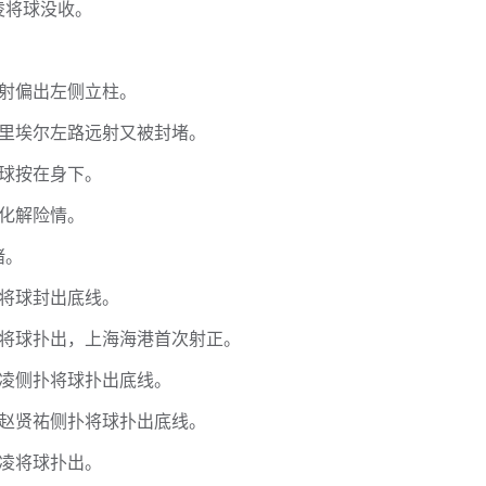
凌将球没收。
推射偏出左侧立柱。
布里埃尔左路远射又被封堵。
将球按在身下。
次化解险情。
堵。
凌将球封出底线。
身将球扑出，上海海港首次射正。
骏凌侧扑将球扑出底线。
，赵贤祐侧扑将球扑出底线。
骏凌将球扑出。