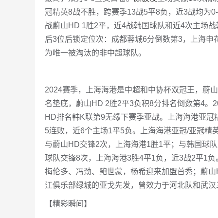
冠精英8战不胜，跨赛季13战5平8负，近3战均为0-
战蔚山HD 1胜2平，近4战韩国球队和近4次主场战
后3位后锁定位次：成都蓉城6分倒数第3，上海申
为唯一被淘汰的非中超球队。
2024赛季，上海海港是中超和中协杯双冠王，蔚山
名垫底，蔚山HD 2胜2平3负积8分排名倒数第4
HD排名韩K联第9无缘下赛季亚战。上海海港亚冠精
5连败，近6个主场1平5负。上海海港亚冠/亚冠精
与蔚山HD交锋2次，上海海港1胜1平；与韩国球队
球队交锋8次，上海海港3胜4平1负，近3战2平
梅伦多、冯劲、鲍世蒙，杨希迎来加盟首秀；蔚山
江俱乐部绿城的亚戈先发，曾效力于河北队和武汉
【精彩瞬间】