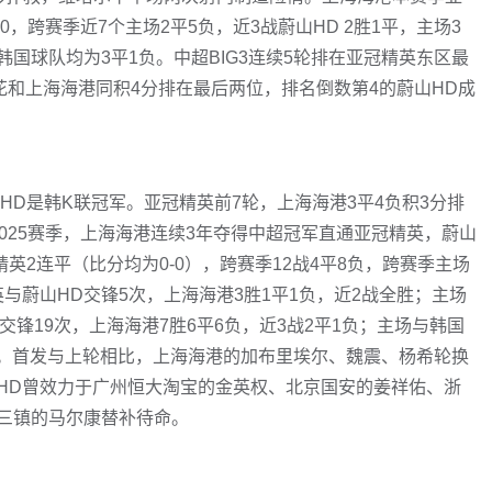
0，跨赛季近7个主场2平5负，近3战蔚山HD 2胜1平，主场3
韩国球队均为3平1负。中超BIG3连续5轮排在亚冠精英东区最
花和上海海港同积4分排在最后两位，排名倒数第4的蔚山HD成
HD是韩K联冠军。亚冠精英前7轮，上海海港3平4负积3分排
。2025赛季，上海海港连续3年夺得中超冠军直通亚冠精英，蔚山
英2连平（比分均为0-0），跨赛季12战4平8负，跨赛季主场
英与蔚山HD交锋5次，上海海港3胜1平1负，近2战全胜；主场
交锋19次，上海海港7胜6平6负，近3战2平1负；主场与韩国
1负。首发与上轮相比，上海海港的加布里埃尔、魏震、杨希轮换
HD曾效力于广州恒大淘宝的金英权、北京国安的姜祥佑、浙
三镇的马尔康替补待命。