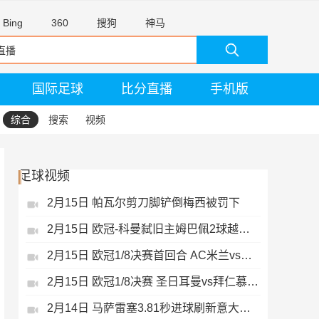
Bing
360
搜狗
神马
国际足球
比分直播
手机版
综合
搜索
视频
足球视频
2月15日 帕瓦尔剪刀脚铲倒梅西被罚下
2月15日 欧冠-科曼弑旧主姆巴佩2球越位无效
2月15日 欧冠1/8决赛首回合 AC米兰vs热刺 录像 集锦
2月15日 欧冠1/8决赛 圣日耳曼vs拜仁慕尼黑 录像 集锦
2月14日 马萨雷塞3.81秒进球刷新意大利历史