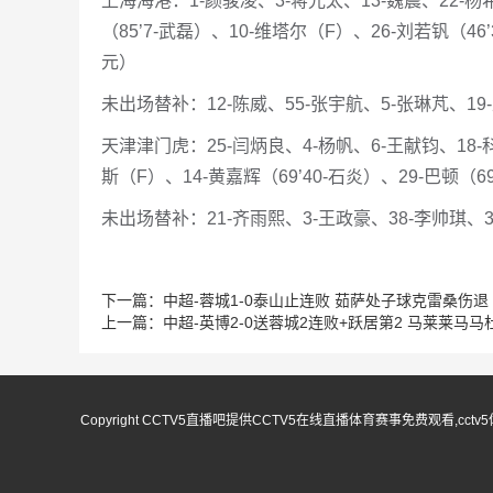
上海海港：1-颜骏凌、3-蒋光太、13-魏震、22-杨希
（85’7-武磊）、10-维塔尔（F）、26-刘若钒（46
元）
未出场替补：12-陈威、55-张宇航、5-张琳芃、19-
天津津门虎：25-闫炳良、4-杨帆、6-王献钧、18-科
斯（F）、14-黄嘉辉（69’40-石炎）、29-巴顿（6
未出场替补：21-齐雨熙、3-王政豪、38-李帅琪、3
下一篇：
中超-蓉城1-0泰山止连败 茹萨处子球克雷桑伤退
上一篇：
中超-英博2-0送蓉城2连败+跃居第2 马莱莱马马
Copyright CCTV5直播吧提供CCTV5在线直播体育赛事免费观看,c