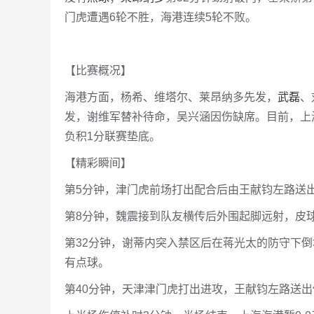
门虎遭遇6轮不胜，海港连续5轮不败。
【比赛概况】
海港方面，杨希、维塔尔、莱昂纳多先发，
武磊
、
发，谢维军替补待命，吴兴涵因伤缺席。目前，上海海
负积1分联赛垫底。
【精彩瞬间】
第5分钟，津门虎前场打出配合后由王献钧左路送
第8分钟，魏震接到队友横传后外围起脚远射，皮
第32分钟，谢蒂内突入禁区后在蒋光太的防守下倒
有点球。
第40分钟，天津津门虎打出进攻，王献钧左路送