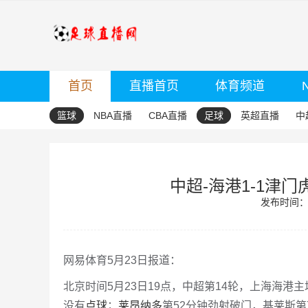
首页
直播首页
体育频道
篮球
NBA直播
CBA直播
足球
英超直播
中
中超-海港1-1津
发布时间：20
网易体育5月23日报道：
北京时间5月23日19点，中超第14轮，上海海港
没有
点球
；
莱昂纳多
第52分钟劲射破门，基莱斯第