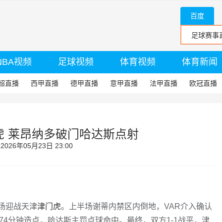
百度
NBA视频
足球视频
体育视频
体育新闻
超直播
西甲直播
德甲直播
意甲直播
法甲直播
欧冠直播
门虎 莱昂纳多破门哈达斯点射
26年05月23日 23:00
主场迎战天津
津门虎
。上半场谢蒂内禁区内倒地，VAR介入确认
74分钟造点，哈达斯主罚点球命中。最终，双方1-1战平，津