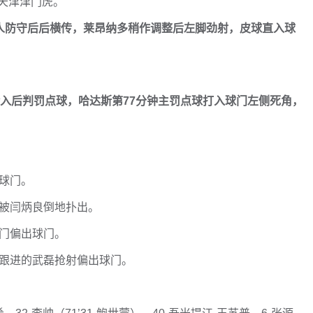
0天津津门虎。
2人防守后后横传，莱昂纳多稍作调整后左脚劲射，皮球直入球
介入后判罚点球，哈达斯第77分钟主罚点球打入球门左侧死角，
球门。
射被闫炳良倒地扑出。
打门偏出球门。
，跟进的武磊抢射偏出球门。