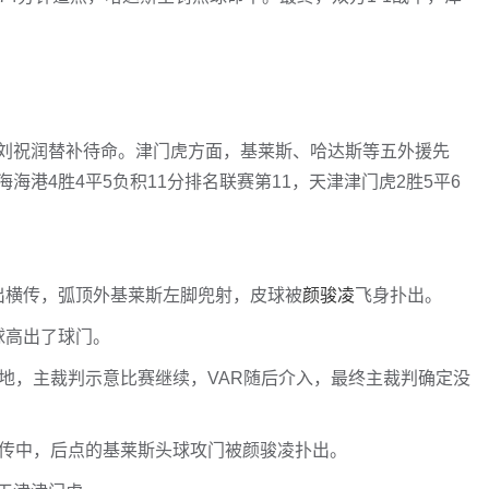
刘祝润替补待命。津门虎方面，基莱斯、哈达斯等五外援先
港4胜4平5负积11分排名联赛第11，天津津门虎2胜5平6
出横传，弧顶外基莱斯左脚兜射，皮球被
颜骏凌
飞身扑出。
球高出了球门。
地，主裁判示意比赛继续，VAR随后介入，最终主裁判确定没
出传中，后点的基莱斯头球攻门被颜骏凌扑出。