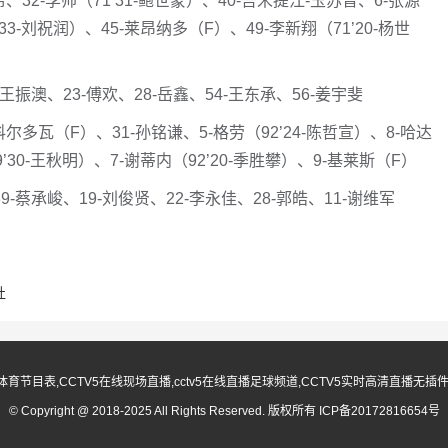
、32-李帅（71’31-鲍世蒙）、40-吾米提江-玉苏普、6-张源
’33-刘祝润）、45-莱昂纳多（F）、49-李新翔（71’20-杨世
王振澳、23-傅欢、28-岳鑫、54-王东承、56-姜宇斐
尔多瓦（F）、31-孙铭谦、5-格劳（92’24-陈哲宣）、8-哈达
9’30-王秋明）、7-谢蒂内（92’20-季胜攀）、9-基莱斯（F）
9-蔡承峻、19-刘俊贤、22-李永佳、28-郭皓、11-谢维军
杜
ctv5体育节目表,CCTV5在线现场直播,cctv5在线直播足球频道,CCTV5实时高清直播
© Copyright @ 2018-2025 All Rights Reserved. 版权所有
ICP备20172816654号