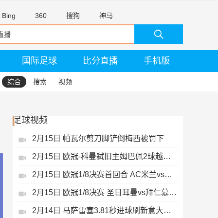
Bing
360
搜狗
神马
国际足球
比分直播
手机版
综合
搜索
视频
足球视频
2月15日 帕瓦尔剪刀脚铲倒梅西被罚下
2月15日 欧冠-科曼弑旧主姆巴佩2球越位无效
2月15日 欧冠1/8决赛首回合 AC米兰vs热刺 录像 集锦
2月15日 欧冠1/8决赛 圣日耳曼vs拜仁慕尼黑 录像 集锦
2月14日 马萨雷塞3.81秒进球刷新意大利历史