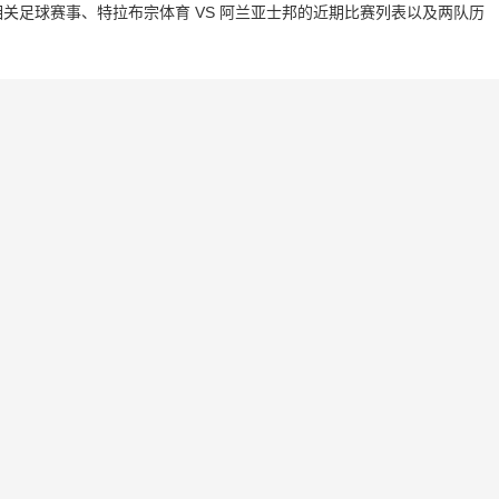
关足球赛事、特拉布宗体育 VS 阿兰亚士邦的近期比赛列表以及两队历