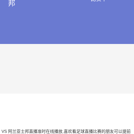
邦
宗体育 VS 阿兰亚士邦直播准时在线播放,喜欢看足球直播比赛的朋友可以提前