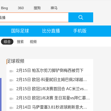
Bing
360
搜狗
神马
国际足球
比分直播
手机版
综合
搜索
视频
足球视频
2月15日 帕瓦尔剪刀脚铲倒梅西被罚下
2月15日 欧冠-科曼弑旧主姆巴佩2球越位无效
2月15日 欧冠1/8决赛首回合 AC米兰vs热刺 录像 集锦
2月15日 欧冠1/8决赛 圣日耳曼vs拜仁慕尼黑 录像 集锦
2月14日 马萨雷塞3.81秒进球刷新意大利历史