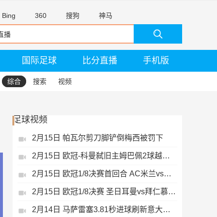
Bing
360
搜狗
神马
国际足球
比分直播
手机版
综合
搜索
视频
足球视频
2月15日 帕瓦尔剪刀脚铲倒梅西被罚下
2月15日 欧冠-科曼弑旧主姆巴佩2球越位无效
2月15日 欧冠1/8决赛首回合 AC米兰vs热刺 录像 集锦
2月15日 欧冠1/8决赛 圣日耳曼vs拜仁慕尼黑 录像 集锦
2月14日 马萨雷塞3.81秒进球刷新意大利历史