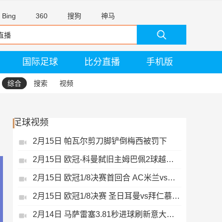
Bing
360
搜狗
神马
国际足球
比分直播
手机版
综合
搜索
视频
足球视频
2月15日 帕瓦尔剪刀脚铲倒梅西被罚下
2月15日 欧冠-科曼弑旧主姆巴佩2球越位无效
2月15日 欧冠1/8决赛首回合 AC米兰vs热刺 录像 集锦
2月15日 欧冠1/8决赛 圣日耳曼vs拜仁慕尼黑 录像 集锦
2月14日 马萨雷塞3.81秒进球刷新意大利历史