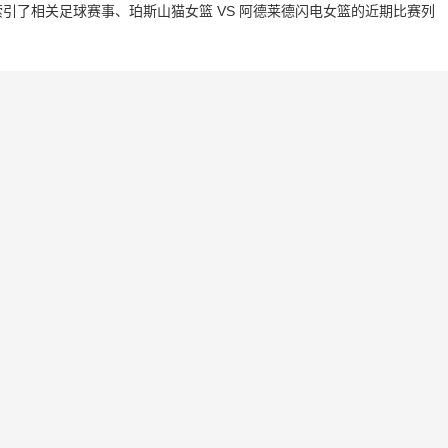
引了相关足球赛事、珀斯山猫女篮 VS 阿德莱德闪电女篮的近期比赛列