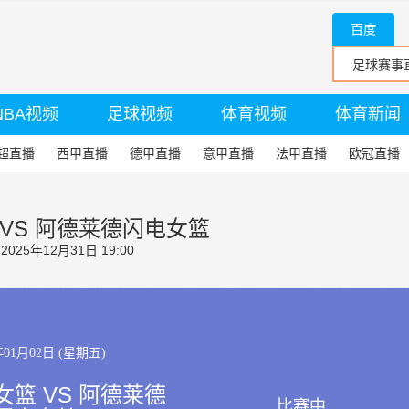
百度
NBA视频
足球视频
体育视频
体育新闻
超直播
西甲直播
德甲直播
意甲直播
法甲直播
欧冠直播
VS 阿德莱德闪电女篮
25年12月31日 19:00
年01月02日 (星期五)
篮 VS 阿德莱德
比赛中