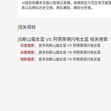
以提前收藏本页面以免错过直播。直播网还为您在本页面索
表以及两队历史交锋、两队赛程、赛前分析等。
相关视频
珀斯山猫女篮 VS 阿德莱德闪电女篮 相关搜索
百度搜索：
更多珀斯山猫女篮 VS 阿德莱德闪电女篮
谷歌搜索：
更多珀斯山猫女篮 VS 阿德莱德闪电女篮
搜狗搜索：
更多珀斯山猫女篮 VS 阿德莱德闪电女篮