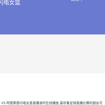
闪电女篮
猫女篮 VS 阿德莱德闪电女篮直播准时在线播放,喜欢看足球直播比赛的朋友可