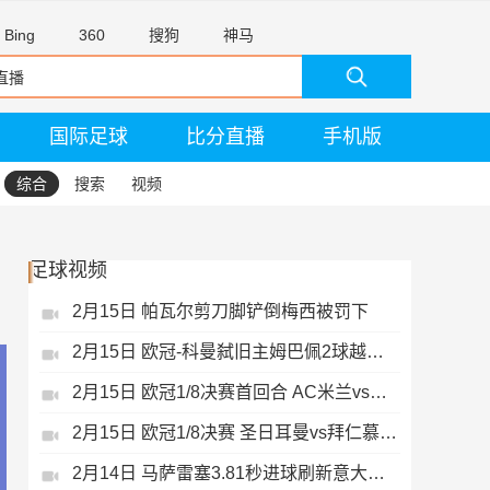
Bing
360
搜狗
神马
国际足球
比分直播
手机版
综合
搜索
视频
足球视频
2月15日 帕瓦尔剪刀脚铲倒梅西被罚下
2月15日 欧冠-科曼弑旧主姆巴佩2球越位无效
2月15日 欧冠1/8决赛首回合 AC米兰vs热刺 录像 集锦
2月15日 欧冠1/8决赛 圣日耳曼vs拜仁慕尼黑 录像 集锦
2月14日 马萨雷塞3.81秒进球刷新意大利历史