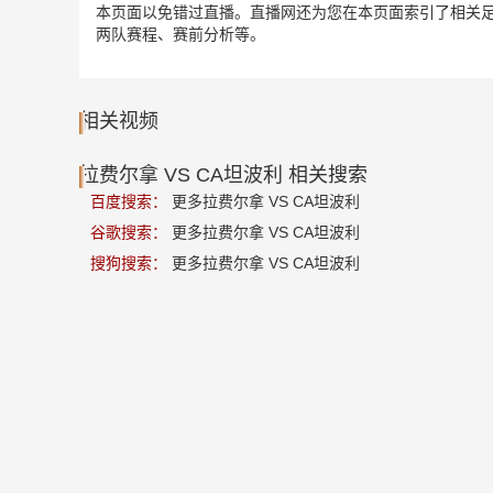
本页面以免错过直播。直播网还为您在本页面索引了相关足球
两队赛程、赛前分析等。
相关视频
拉费尔拿 VS CA坦波利 相关搜索
百度搜索：
更多拉费尔拿 VS CA坦波利
谷歌搜索：
更多拉费尔拿 VS CA坦波利
搜狗搜索：
更多拉费尔拿 VS CA坦波利