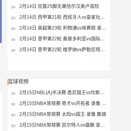
2月14日 狂轰25脚无果恰尔汉奥卢造险
2月14日 西甲第21轮 西班牙人vs皇家社会 录像 集锦
2月14日 英超第23轮 利物浦vs埃弗顿 录像 集锦
2月14日 意甲第22轮 桑普多利亚vs国际米兰 录像 集锦
2月14日 意甲第22轮 维罗纳vs萨勒尼塔纳 录像 集锦
篮球视频
2月15日NBL(A)半决赛 悉尼国王vs坎斯大班 录像 集锦
2月15日NBA常规赛 奇才vs开拓者 录像 集锦
2月15日NBA常规赛 太阳vs国王 录像 集锦
2月15日NBA常规赛 凯尔特人vs雄鹿 录像 集锦