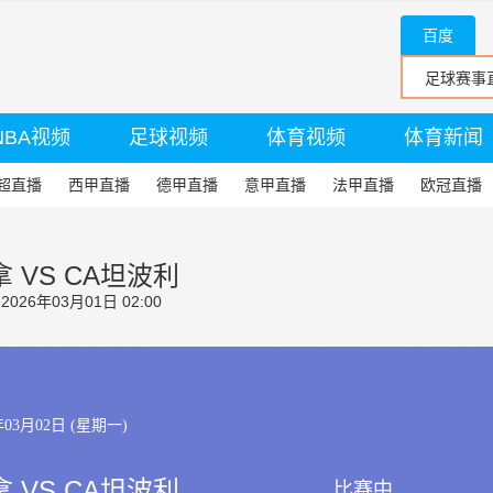
百度
NBA视频
足球视频
体育视频
体育新闻
超直播
西甲直播
德甲直播
意甲直播
法甲直播
欧冠直播
 VS CA坦波利
26年03月01日 02:00
年03月02日 (星期一)
 VS CA坦波利
比赛中