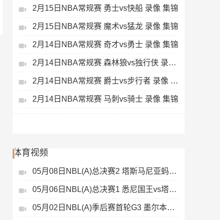
2月15日NBA常规赛 勇士vs快船 录像 集锦
2月15日NBA常规赛 魔术vs猛龙 录像 集锦
2月14日NBA常规赛 奇才vs勇士 录像 集锦
2月14日NBA常规赛 森林狼vs独行侠 录像 集锦
2月14日NBA常规赛 爵士vs步行者 录像 集锦
2月14日NBA常规赛 马刺vs骑士 录像 集锦
体育视频
05月08日NBL(A)总决赛2 塔斯马尼亚蚂蚁vs悉尼国王 录像
05月06日NBL(A)总决赛1 悉尼国王vs塔斯马尼亚蚂蚁 全场录像
05月02日NBL(A)季后赛首轮G3 墨尔本联 - 塔斯马尼亚蚂蚁 录像集锦