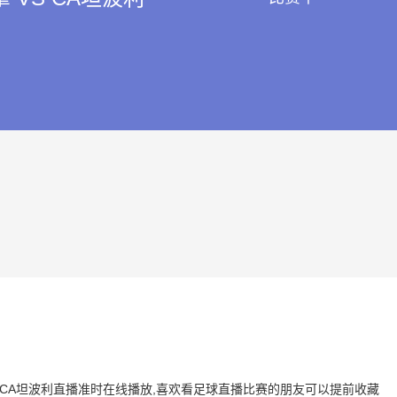
 VS CA坦波利直播准时在线播放,喜欢看足球直播比赛的朋友可以提前收藏