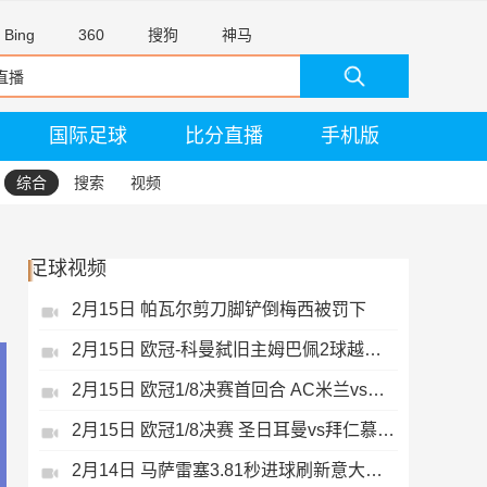
Bing
360
搜狗
神马
国际足球
比分直播
手机版
综合
搜索
视频
足球视频
2月15日 帕瓦尔剪刀脚铲倒梅西被罚下
2月15日 欧冠-科曼弑旧主姆巴佩2球越位无效
2月15日 欧冠1/8决赛首回合 AC米兰vs热刺 录像 集锦
2月15日 欧冠1/8决赛 圣日耳曼vs拜仁慕尼黑 录像 集锦
2月14日 马萨雷塞3.81秒进球刷新意大利历史