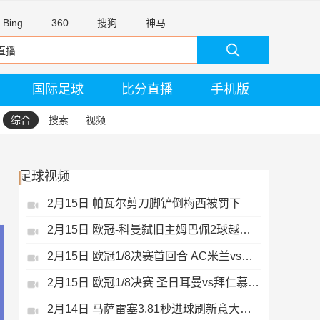
Bing
360
搜狗
神马
国际足球
比分直播
手机版
综合
搜索
视频
足球视频
2月15日 帕瓦尔剪刀脚铲倒梅西被罚下
2月15日 欧冠-科曼弑旧主姆巴佩2球越位无效
2月15日 欧冠1/8决赛首回合 AC米兰vs热刺 录像 集锦
2月15日 欧冠1/8决赛 圣日耳曼vs拜仁慕尼黑 录像 集锦
2月14日 马萨雷塞3.81秒进球刷新意大利历史