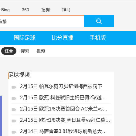
Bing
360
搜狗
神马
国际足球
比分直播
手机版
综合
搜索
视频
足球视频
2月15日 帕瓦尔剪刀脚铲倒梅西被罚下
2月15日 欧冠-科曼弑旧主姆巴佩2球越位无效
2月15日 欧冠1/8决赛首回合 AC米兰vs热刺 录像 集锦
2月15日 欧冠1/8决赛 圣日耳曼vs拜仁慕尼黑 录像 集锦
2月14日 马萨雷塞3.81秒进球刷新意大利历史