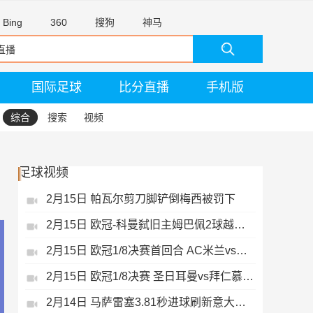
Bing
360
搜狗
神马
国际足球
比分直播
手机版
综合
搜索
视频
足球视频
2月15日 帕瓦尔剪刀脚铲倒梅西被罚下
2月15日 欧冠-科曼弑旧主姆巴佩2球越位无效
2月15日 欧冠1/8决赛首回合 AC米兰vs热刺 录像 集锦
2月15日 欧冠1/8决赛 圣日耳曼vs拜仁慕尼黑 录像 集锦
2月14日 马萨雷塞3.81秒进球刷新意大利历史