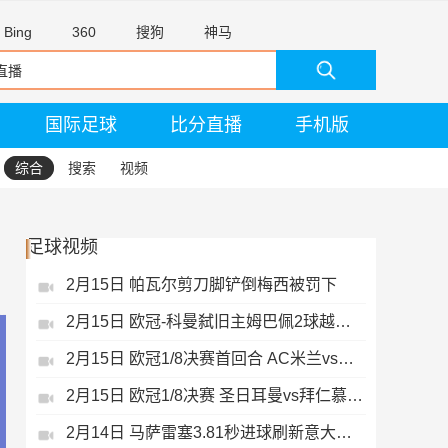
Bing
360
搜狗
神马
国际足球
比分直播
手机版
综合
搜索
视频
足球视频
2月15日 帕瓦尔剪刀脚铲倒梅西被罚下
2月15日 欧冠-科曼弑旧主姆巴佩2球越位无效
2月15日 欧冠1/8决赛首回合 AC米兰vs热刺 录像 集锦
2月15日 欧冠1/8决赛 圣日耳曼vs拜仁慕尼黑 录像 集锦
2月14日 马萨雷塞3.81秒进球刷新意大利历史