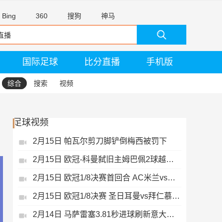
Bing
360
搜狗
神马
国际足球
比分直播
手机版
综合
搜索
视频
足球视频
2月15日 帕瓦尔剪刀脚铲倒梅西被罚下
2月15日 欧冠-科曼弑旧主姆巴佩2球越位无效
2月15日 欧冠1/8决赛首回合 AC米兰vs热刺 录像 集锦
2月15日 欧冠1/8决赛 圣日耳曼vs拜仁慕尼黑 录像 集锦
2月14日 马萨雷塞3.81秒进球刷新意大利历史