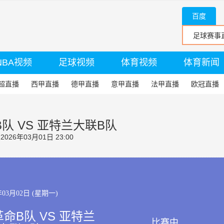
百度
NBA视频
足球视频
体育视频
体育新闻
超直播
西甲直播
德甲直播
意甲直播
法甲直播
欧冠直播
队 VS 亚特兰大联B队
26年03月01日 23:00
年03月02日 (星期一)
命B队 VS 亚特兰
比赛中