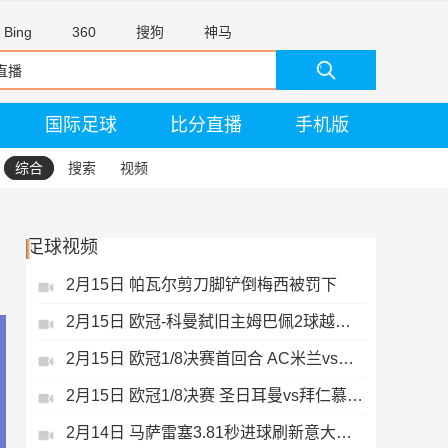
Bing
360
搜狗
神马
国际足球
比分直播
手机版
综合
搜索
视频
足球视频
2月15日 帕瓦尔剪刀脚铲倒梅西被罚下
2月15日 欧冠-科曼弑旧主姆巴佩2球越位无效
2月15日 欧冠1/8决赛首回合 AC米兰vs热刺 录像 集锦
2月15日 欧冠1/8决赛 圣日耳曼vs拜仁慕尼黑 录像 集锦
2月14日 马萨雷塞3.81秒进球刷新意大利历史