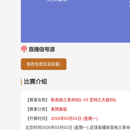
推荐免费高清观看)
比赛介绍
【赛事名称】
新英格兰革命B队 VS 亚特兰大联B队
【赛事分类】
美预备联
【开赛时间】
2026年03月02日 (星期一)
北京时间2026年03月02日 (星期一),足球直播新英格兰