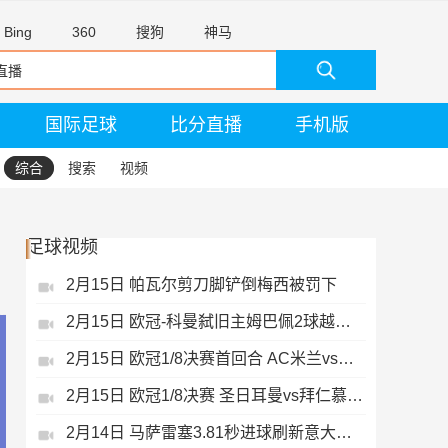
Bing
360
搜狗
神马
国际足球
比分直播
手机版
综合
搜索
视频
足球视频
2月15日 帕瓦尔剪刀脚铲倒梅西被罚下
2月15日 欧冠-科曼弑旧主姆巴佩2球越位无效
2月15日 欧冠1/8决赛首回合 AC米兰vs热刺 录像 集锦
2月15日 欧冠1/8决赛 圣日耳曼vs拜仁慕尼黑 录像 集锦
2月14日 马萨雷塞3.81秒进球刷新意大利历史