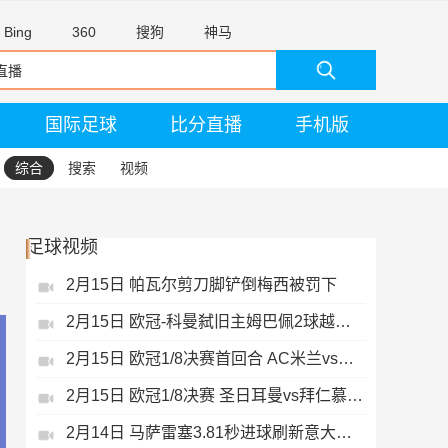
Bing
360
搜狗
神马
国际足球
比分直播
手机版
综合
搜索
视频
足球视频
2月15日 帕瓦尔剪刀脚铲倒梅西被罚下
2月15日 欧冠-科曼弑旧主姆巴佩2球越位无效
2月15日 欧冠1/8决赛首回合 AC米兰vs热刺 录像 集锦
2月15日 欧冠1/8决赛 圣日耳曼vs拜仁慕尼黑 录像 集锦
2月14日 马萨雷塞3.81秒进球刷新意大利历史