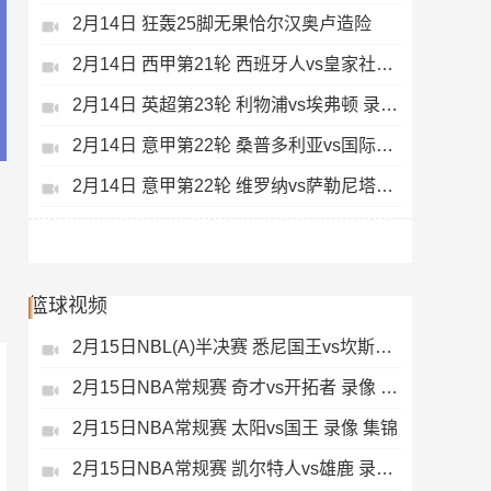
2月14日 狂轰25脚无果恰尔汉奥卢造险
2月14日 西甲第21轮 西班牙人vs皇家社会 录像 集锦
2月14日 英超第23轮 利物浦vs埃弗顿 录像 集锦
2月14日 意甲第22轮 桑普多利亚vs国际米兰 录像 集锦
2月14日 意甲第22轮 维罗纳vs萨勒尼塔纳 录像 集锦
篮球视频
2月15日NBL(A)半决赛 悉尼国王vs坎斯大班 录像 集锦
2月15日NBA常规赛 奇才vs开拓者 录像 集锦
2月15日NBA常规赛 太阳vs国王 录像 集锦
2月15日NBA常规赛 凯尔特人vs雄鹿 录像 集锦