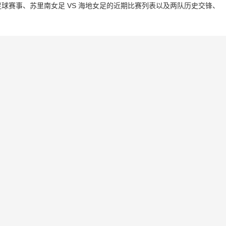
球赛事、苏里南女足 VS 海地女足的近期比赛列表以及两队历史交锋、