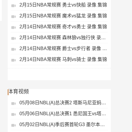
2月15日NBA常规赛 勇士vs快船 录像 集锦
2月15日NBA常规赛 魔术vs猛龙 录像 集锦
2月14日NBA常规赛 奇才vs勇士 录像 集锦
2月14日NBA常规赛 森林狼vs独行侠 录像 集锦
2月14日NBA常规赛 爵士vs步行者 录像 集锦
2月14日NBA常规赛 马刺vs骑士 录像 集锦
体育视频
05月08日NBL(A)总决赛2 塔斯马尼亚蚂蚁vs悉尼国王 录像
05月06日NBL(A)总决赛1 悉尼国王vs塔斯马尼亚蚂蚁 全场录像
05月02日NBL(A)季后赛首轮G3 墨尔本联 - 塔斯马尼亚蚂蚁 录像集锦