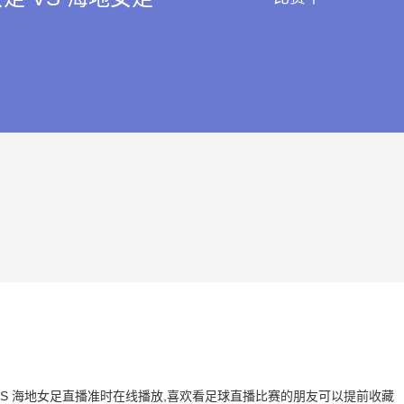
女足 VS 海地女足直播准时在线播放,喜欢看足球直播比赛的朋友可以提前收藏