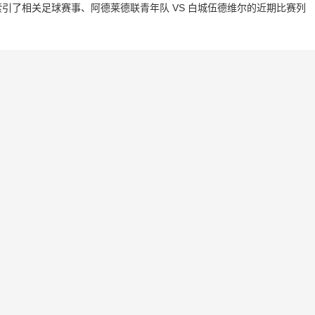
引了相关足球赛事、阿德莱德联青年队 VS 白城伍德维尔的近期比赛列