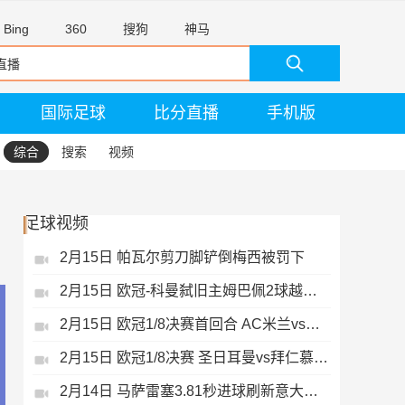
Bing
360
搜狗
神马
国际足球
比分直播
手机版
综合
搜索
视频
足球视频
2月15日 帕瓦尔剪刀脚铲倒梅西被罚下
2月15日 欧冠-科曼弑旧主姆巴佩2球越位无效
2月15日 欧冠1/8决赛首回合 AC米兰vs热刺 录像 集锦
2月15日 欧冠1/8决赛 圣日耳曼vs拜仁慕尼黑 录像 集锦
2月14日 马萨雷塞3.81秒进球刷新意大利历史