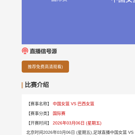
推荐免费高清观看)
比赛介绍
【赛事名称】
中国女篮 VS 巴西女篮
【赛事分类】
国际赛
【开赛时间】
2026年03月06日 (星期五)
北京时间2026年03月06日 (星期五),足球直播中国女