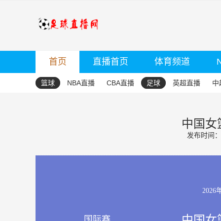
首页
直播首页
体育频道
篮球
NBA直播
CBA直播
足球
英超直播
中
中国女篮
发布时间：20
2026
中国女篮
国际赛