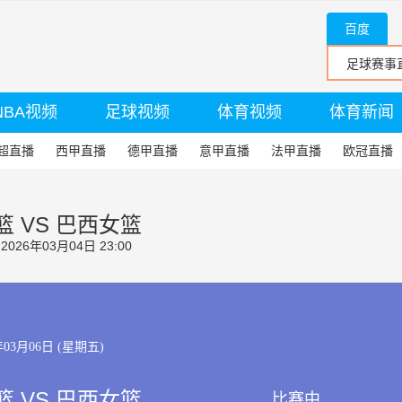
百度
NBA视频
足球视频
体育视频
体育新闻
超直播
西甲直播
德甲直播
意甲直播
法甲直播
欧冠直播
 VS 巴西女篮
26年03月04日 23:00
年03月06日 (星期五)
 VS 巴西女篮
比赛中