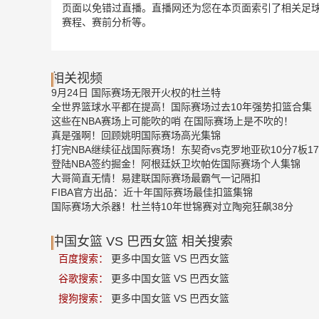
页面以免错过直播。直播网还为您在本页面索引了相关足球
赛程、赛前分析等。
相关视频
9月24日 国际赛场无限开火权的杜兰特
全世界篮球水平都在提高！国际赛场过去10年强势扣篮合集
这些在NBA赛场上可能吹的哨 在国际赛场上是不吹的！
真是强啊！回顾姚明国际赛场高光集锦
打完NBA继续征战国际赛场！东契奇vs克罗地亚砍10分7板1
登陆NBA签约掘金！阿根廷妖卫坎帕佐国际赛场个人集锦
大哥简直无情！易建联国际赛场最霸气一记隔扣
FIBA官方出品：近十年国际赛场最佳扣篮集锦
国际赛场大杀器！杜兰特10年世锦赛对立陶宛狂飙38分
中国女篮 VS 巴西女篮 相关搜索
百度搜索：
更多中国女篮 VS 巴西女篮
谷歌搜索：
更多中国女篮 VS 巴西女篮
搜狗搜索：
更多中国女篮 VS 巴西女篮