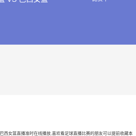
篮 VS 巴西女篮直播准时在线播放,喜欢看足球直播比赛的朋友可以提前收藏本