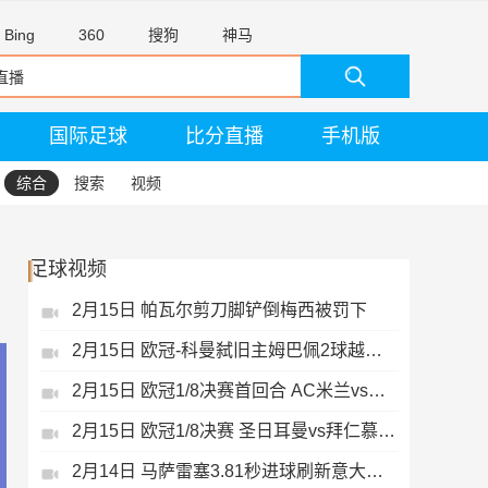
Bing
360
搜狗
神马
国际足球
比分直播
手机版
综合
搜索
视频
足球视频
2月15日 帕瓦尔剪刀脚铲倒梅西被罚下
2月15日 欧冠-科曼弑旧主姆巴佩2球越位无效
2月15日 欧冠1/8决赛首回合 AC米兰vs热刺 录像 集锦
2月15日 欧冠1/8决赛 圣日耳曼vs拜仁慕尼黑 录像 集锦
2月14日 马萨雷塞3.81秒进球刷新意大利历史