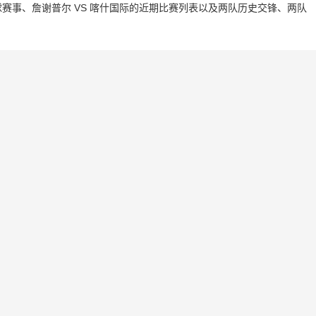
赛事、詹谢普尔 VS 喀什国际的近期比赛列表以及两队历史交锋、两队