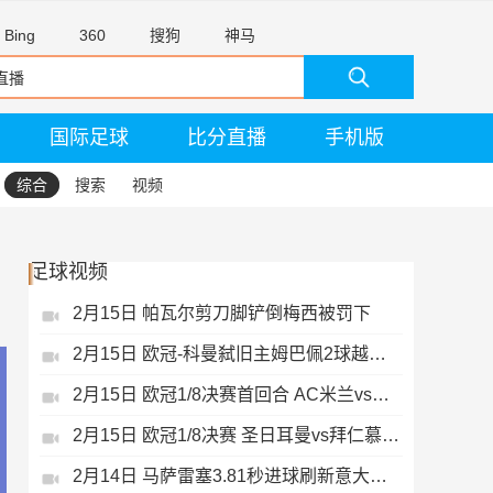
Bing
360
搜狗
神马
国际足球
比分直播
手机版
综合
搜索
视频
足球视频
2月15日 帕瓦尔剪刀脚铲倒梅西被罚下
2月15日 欧冠-科曼弑旧主姆巴佩2球越位无效
2月15日 欧冠1/8决赛首回合 AC米兰vs热刺 录像 集锦
2月15日 欧冠1/8决赛 圣日耳曼vs拜仁慕尼黑 录像 集锦
2月14日 马萨雷塞3.81秒进球刷新意大利历史