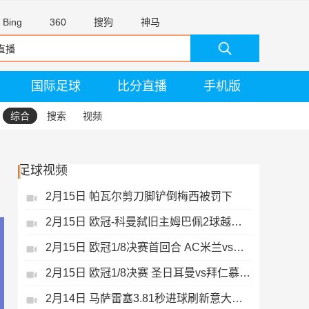
Bing
360
搜狗
神马
国际足球
比分直播
手机版
综合
搜索
视频
足球视频
2月15日 帕瓦尔剪刀脚铲倒梅西被罚下
2月15日 欧冠-科曼弑旧主姆巴佩2球越位无效
2月15日 欧冠1/8决赛首回合 AC米兰vs热刺 录像 集锦
2月15日 欧冠1/8决赛 圣日耳曼vs拜仁慕尼黑 录像 集锦
2月14日 马萨雷塞3.81秒进球刷新意大利历史