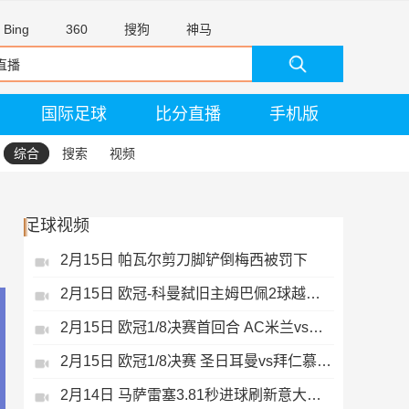
Bing
360
搜狗
神马
国际足球
比分直播
手机版
综合
搜索
视频
足球视频
2月15日 帕瓦尔剪刀脚铲倒梅西被罚下
2月15日 欧冠-科曼弑旧主姆巴佩2球越位无效
2月15日 欧冠1/8决赛首回合 AC米兰vs热刺 录像 集锦
2月15日 欧冠1/8决赛 圣日耳曼vs拜仁慕尼黑 录像 集锦
2月14日 马萨雷塞3.81秒进球刷新意大利历史