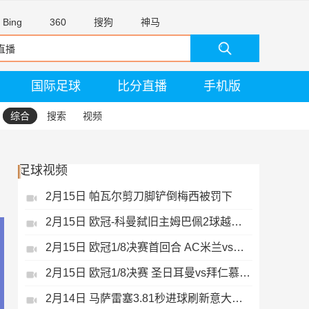
Bing
360
搜狗
神马
国际足球
比分直播
手机版
综合
搜索
视频
足球视频
2月15日 帕瓦尔剪刀脚铲倒梅西被罚下
2月15日 欧冠-科曼弑旧主姆巴佩2球越位无效
2月15日 欧冠1/8决赛首回合 AC米兰vs热刺 录像 集锦
2月15日 欧冠1/8决赛 圣日耳曼vs拜仁慕尼黑 录像 集锦
2月14日 马萨雷塞3.81秒进球刷新意大利历史