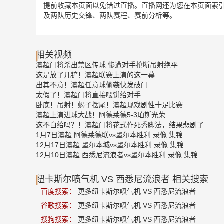
提前收藏本页面以免错过直播。直播网还为您在本页面索引
及两队历史交锋、两队赛程、赛前分析等。
相关视频
澳超门将杀出禁区传球 惨遭对手抢断吊射绝平
这是放了几铲！澳超联赛上演的这一幕
出其不意！澳超任意球偷袭快发破门
太假了！澳超门将直接喂饼给对手
卧底！吊射！蝎子摆尾！澳超现戏剧性十足比赛
澳超上演进球大战！阿德莱德5-3珀斯光荣
这不白给吗？！澳超门将花式作死秀脚法，结果悲剧了...
1月7日澳超 阿德莱德联vs墨尔本胜利 录像 集锦
12月17日澳超 墨尔本城vs墨尔本胜利 录像 集锦
12月10日澳超 西悉尼流浪者vs墨尔本胜利 录像 集锦
纽卡斯尔喷气机 VS 西悉尼流浪者 相关搜索
百度搜索：
更多纽卡斯尔喷气机 VS 西悉尼流浪者
谷歌搜索：
更多纽卡斯尔喷气机 VS 西悉尼流浪者
搜狗搜索：
更多纽卡斯尔喷气机 VS 西悉尼流浪者