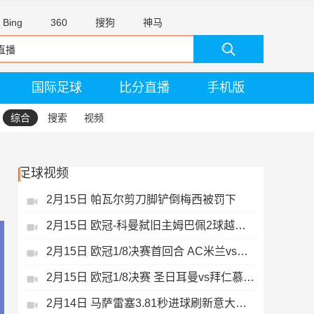
Bing
360
搜狗
神马
国际足球
比分直播
手机版
综合
搜索
视频
足球视频
2月15日 帕瓦尔剪刀脚铲倒梅西被罚下
2月15日 欧冠-科曼弑旧主姆巴佩2球越位无效
2月15日 欧冠1/8决赛首回合 AC米兰vs热刺 录像 集锦
2月15日 欧冠1/8决赛 圣日耳曼vs拜仁慕尼黑 录像 集锦
2月14日 马萨雷塞3.81秒进球刷新意大利历史