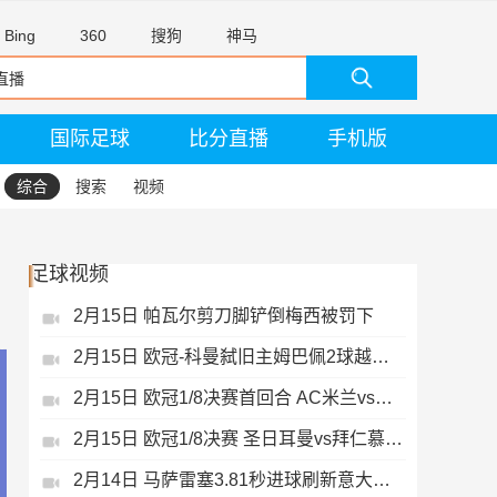
Bing
360
搜狗
神马
国际足球
比分直播
手机版
综合
搜索
视频
足球视频
2月15日 帕瓦尔剪刀脚铲倒梅西被罚下
2月15日 欧冠-科曼弑旧主姆巴佩2球越位无效
2月15日 欧冠1/8决赛首回合 AC米兰vs热刺 录像 集锦
2月15日 欧冠1/8决赛 圣日耳曼vs拜仁慕尼黑 录像 集锦
2月14日 马萨雷塞3.81秒进球刷新意大利历史