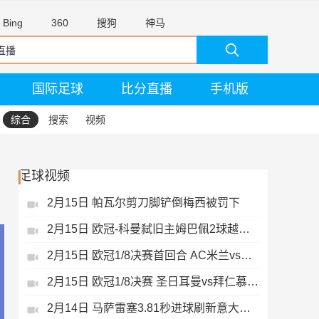
Bing
360
搜狗
神马
国际足球
比分直播
手机版
综合
搜索
视频
足球视频
2月15日 帕瓦尔剪刀脚铲倒梅西被罚下
2月15日 欧冠-科曼弑旧主姆巴佩2球越位无效
2月15日 欧冠1/8决赛首回合 AC米兰vs热刺 录像 集锦
2月15日 欧冠1/8决赛 圣日耳曼vs拜仁慕尼黑 录像 集锦
2月14日 马萨雷塞3.81秒进球刷新意大利历史