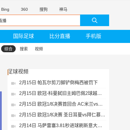
Bing
360
搜狗
神马
国际足球
比分直播
手机版
综合
搜索
视频
足球视频
2月15日 帕瓦尔剪刀脚铲倒梅西被罚下
2月15日 欧冠-科曼弑旧主姆巴佩2球越位无效
2月15日 欧冠1/8决赛首回合 AC米兰vs热刺 录像 集锦
2月15日 欧冠1/8决赛 圣日耳曼vs拜仁慕尼黑 录像 集锦
2月14日 马萨雷塞3.81秒进球刷新意大利历史