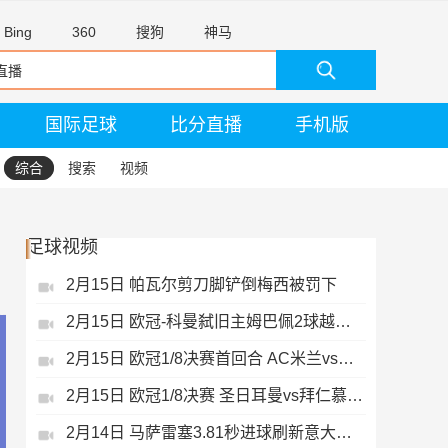
Bing
360
搜狗
神马
国际足球
比分直播
手机版
综合
搜索
视频
足球视频
2月15日 帕瓦尔剪刀脚铲倒梅西被罚下
2月15日 欧冠-科曼弑旧主姆巴佩2球越位无效
2月15日 欧冠1/8决赛首回合 AC米兰vs热刺 录像 集锦
2月15日 欧冠1/8决赛 圣日耳曼vs拜仁慕尼黑 录像 集锦
2月14日 马萨雷塞3.81秒进球刷新意大利历史