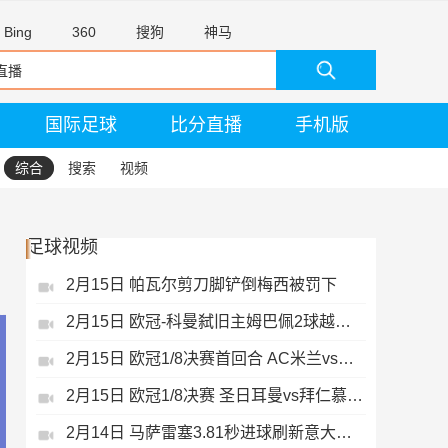
Bing
360
搜狗
神马
国际足球
比分直播
手机版
综合
搜索
视频
足球视频
2月15日 帕瓦尔剪刀脚铲倒梅西被罚下
2月15日 欧冠-科曼弑旧主姆巴佩2球越位无效
2月15日 欧冠1/8决赛首回合 AC米兰vs热刺 录像 集锦
2月15日 欧冠1/8决赛 圣日耳曼vs拜仁慕尼黑 录像 集锦
2月14日 马萨雷塞3.81秒进球刷新意大利历史