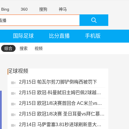
Bing
360
搜狗
神马
国际足球
比分直播
手机版
综合
搜索
视频
足球视频
2月15日 帕瓦尔剪刀脚铲倒梅西被罚下
2月15日 欧冠-科曼弑旧主姆巴佩2球越位无效
2月15日 欧冠1/8决赛首回合 AC米兰vs热刺 录像 集锦
2月15日 欧冠1/8决赛 圣日耳曼vs拜仁慕尼黑 录像 集锦
2月14日 马萨雷塞3.81秒进球刷新意大利历史