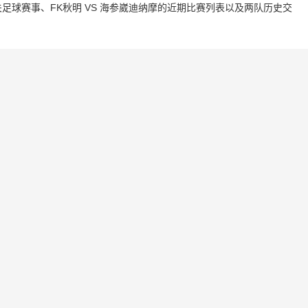
球赛事、FK秋明 VS 海参崴迪纳摩的近期比赛列表以及两队历史交