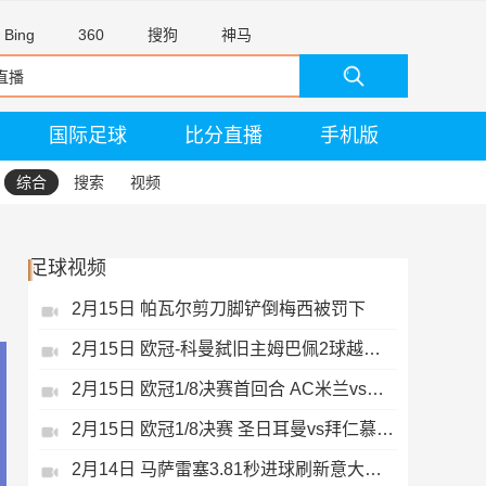
Bing
360
搜狗
神马
国际足球
比分直播
手机版
综合
搜索
视频
足球视频
2月15日 帕瓦尔剪刀脚铲倒梅西被罚下
2月15日 欧冠-科曼弑旧主姆巴佩2球越位无效
2月15日 欧冠1/8决赛首回合 AC米兰vs热刺 录像 集锦
2月15日 欧冠1/8决赛 圣日耳曼vs拜仁慕尼黑 录像 集锦
2月14日 马萨雷塞3.81秒进球刷新意大利历史