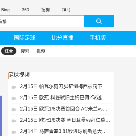
Bing
360
搜狗
神马
国际足球
比分直播
手机版
综合
搜索
视频
足球视频
2月15日 帕瓦尔剪刀脚铲倒梅西被罚下
2月15日 欧冠-科曼弑旧主姆巴佩2球越位无效
2月15日 欧冠1/8决赛首回合 AC米兰vs热刺 录像 集锦
2月15日 欧冠1/8决赛 圣日耳曼vs拜仁慕尼黑 录像 集锦
2月14日 马萨雷塞3.81秒进球刷新意大利历史