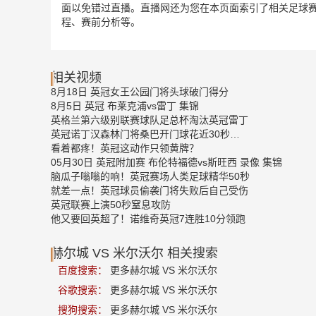
面以免错过直播。直播网还为您在本页面索引了相关足球赛
程、赛前分析等。
相关视频
8月18日 英冠女王公园门将头球破门得分
8月5日 英冠 布莱克浦vs雷丁 集锦
英格兰第六级别联赛球队足总杯淘汰英冠雷丁
英冠诺丁汉森林门将桑巴开门球花近30秒…
看着都疼！英冠这动作只领黄牌？
05月30日 英冠附加赛 布伦特福德vs斯旺西 录像 集锦
脑瓜子嗡嗡的响！英冠赛场人类足球精华50秒
就差一点！英冠球员偷袭门将失败后自己受伤
英冠联赛上演50秒窒息攻防
他又要回英超了！诺维奇英冠7连胜10分领跑
赫尔城 VS 米尔沃尔 相关搜索
百度搜索：
更多赫尔城 VS 米尔沃尔
谷歌搜索：
更多赫尔城 VS 米尔沃尔
搜狗搜索：
更多赫尔城 VS 米尔沃尔