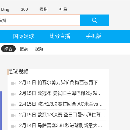
Bing
360
搜狗
神马
国际足球
比分直播
手机版
综合
搜索
视频
足球视频
2月15日 帕瓦尔剪刀脚铲倒梅西被罚下
2月15日 欧冠-科曼弑旧主姆巴佩2球越位无效
2月15日 欧冠1/8决赛首回合 AC米兰vs热刺 录像 集锦
2月15日 欧冠1/8决赛 圣日耳曼vs拜仁慕尼黑 录像 集锦
2月14日 马萨雷塞3.81秒进球刷新意大利历史