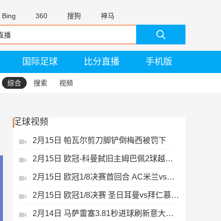
Bing
360
搜狗
神马
国际足球
比分直播
手机版
综合
搜索
视频
足球视频
2月15日 帕瓦尔剪刀脚铲倒梅西被罚下
2月15日 欧冠-科曼弑旧主姆巴佩2球越位无效
2月15日 欧冠1/8决赛首回合 AC米兰vs热刺 录像 集锦
2月15日 欧冠1/8决赛 圣日耳曼vs拜仁慕尼黑 录像 集锦
2月14日 马萨雷塞3.81秒进球刷新意大利历史