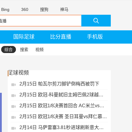
Bing
360
搜狗
神马
国际足球
比分直播
手机版
综合
搜索
视频
足球视频
2月15日 帕瓦尔剪刀脚铲倒梅西被罚下
2月15日 欧冠-科曼弑旧主姆巴佩2球越位无效
2月15日 欧冠1/8决赛首回合 AC米兰vs热刺 录像 集锦
2月15日 欧冠1/8决赛 圣日耳曼vs拜仁慕尼黑 录像 集锦
2月14日 马萨雷塞3.81秒进球刷新意大利历史