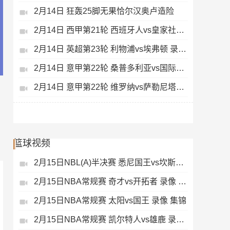
2月14日 狂轰25脚无果恰尔汉奥卢造险
2月14日 西甲第21轮 西班牙人vs皇家社会 录像 集锦
2月14日 英超第23轮 利物浦vs埃弗顿 录像 集锦
2月14日 意甲第22轮 桑普多利亚vs国际米兰 录像 集锦
2月14日 意甲第22轮 维罗纳vs萨勒尼塔纳 录像 集锦
篮球视频
2月15日NBL(A)半决赛 悉尼国王vs坎斯大班 录像 集锦
2月15日NBA常规赛 奇才vs开拓者 录像 集锦
2月15日NBA常规赛 太阳vs国王 录像 集锦
2月15日NBA常规赛 凯尔特人vs雄鹿 录像 集锦