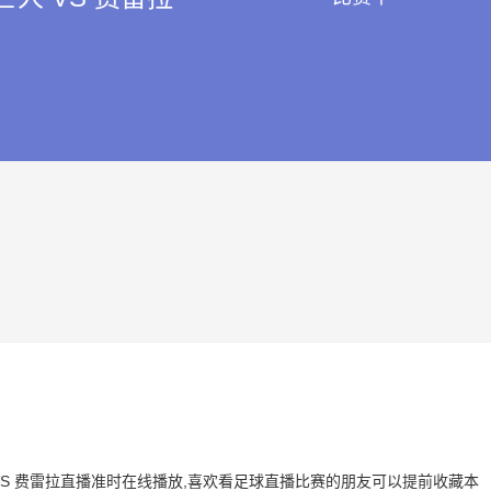
芒人 VS 费雷拉直播准时在线播放,喜欢看足球直播比赛的朋友可以提前收藏本