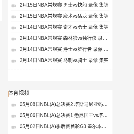
2月15日NBA常规赛 勇士vs快船 录像 集锦
2月15日NBA常规赛 魔术vs猛龙 录像 集锦
2月14日NBA常规赛 奇才vs勇士 录像 集锦
2月14日NBA常规赛 森林狼vs独行侠 录像 集锦
2月14日NBA常规赛 爵士vs步行者 录像 集锦
2月14日NBA常规赛 马刺vs骑士 录像 集锦
体育视频
05月08日NBL(A)总决赛2 塔斯马尼亚蚂蚁vs悉尼国王 录像
05月06日NBL(A)总决赛1 悉尼国王vs塔斯马尼亚蚂蚁 全场录像
05月02日NBL(A)季后赛首轮G3 墨尔本联 - 塔斯马尼亚蚂蚁 录像集锦